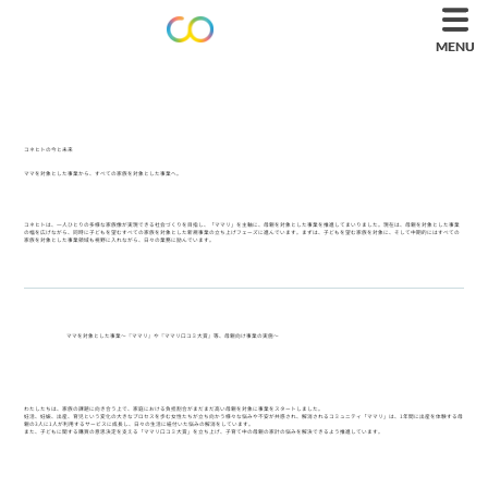
MENU
MENU
コネヒトの今と未来
ママを対象とした事業から、すべての家族を対象とした事業へ。
コネヒトは、一人ひとりの多様な家族像が実現できる社会づくりを目指し、「ママリ」を主軸に、母親を対象とした事業を推進してまいりました。現在は、母親を対象とした事業
の幅を広げながら、同時に子どもを望むすべての家族を対象とした新規事業の立ち上げフェーズに進んでいます。まずは、子どもを望む家族を対象に、そして中期的にはすべての
家族を対象とした事業領域も視野に入れながら、日々の業務に励んでいます。
ママを対象とした事業〜『ママリ』や『ママリ口コミ大賞』等、母親向け事業の実施〜
わたしたちは、家族の課題に向き合う上で、家庭における負担割合がまだまだ高い母親を対象に事業をスタートしました。
妊活、妊娠、出産、育児という変化の大きなプロセスを歩む女性たちが立ち向かう様々な悩みや不安が共感され、解消されるコミュニティ「ママリ」は、1年間に出産を体験する母
親の3人に1人が利用するサービスに成長し、日々の生活に紐付いた悩みの解消をしています。
また、子どもに関する購買の意思決定を支える「ママリ口コミ大賞」を立ち上げ、子育て中の母親の家計の悩みを解決できるよう推進しています。