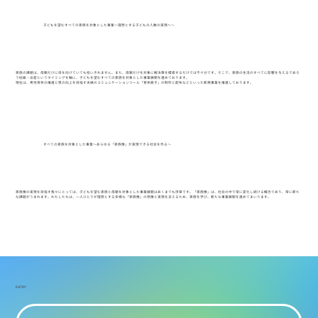
子どもを望むすべての家族を対象とした事業〜理想とする子どもの人数の実現へ〜
家族の課題は、母親だけに目を向けていても拾いきれません。また、母親だけを対象に解決策を模索するだけでは不十分です。そこで、家族の生活のすべてに影響を与えるであろ
う妊娠・出産というタイミングを軸に、子どもを望むすべての家族を対象とした事業展開を進めております。
現在は、男性育休の推進と質の向上を目指す夫婦のコミュニケーションツール「育休冊子」の制作と配布などといった新規事業を推進しております。
すべての家族を対象とした事業〜あらゆる「家族像」が実現できる社会を作る〜
家族像の実現を目指す我々にとっては、子どもを望む家族と母親を対象とした事業展開はあくまでも序章です。「家族像」は、社会の中で常に変化し続ける概念であり、常に新た
な課題がうまれます。わたしたちは、一人ひとりが理想とする多様な「家族像」の想像と実現を支えるため、家族を学び、新たな事業展開を進めてまいります。
ENTRY